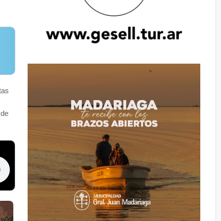
tas
 de