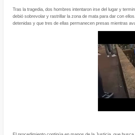
Tras la tragedia, dos hombres intentaron irse del lugar y term
debió sobrevolar y rastrillar la zona de mata para dar con ellos.
detenidas y que tres de ellas permanecen presas mientras av
El procedimiento continúa en manos de la Justicia, que busca