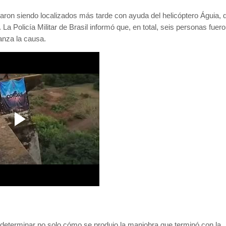
inaron siendo localizados más tarde con ayuda del helicóptero Águia, 
 La Policía Militar de Brasil informó que, en total, seis personas fuer
anza la causa.
 determinar no solo cómo se produjo la maniobra que terminó con la