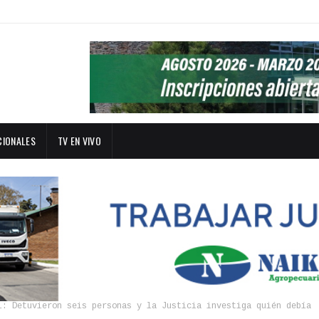
CIONALES
TV EN VIVO
l: Detuvieron seis personas y la Justicia investiga quién debía