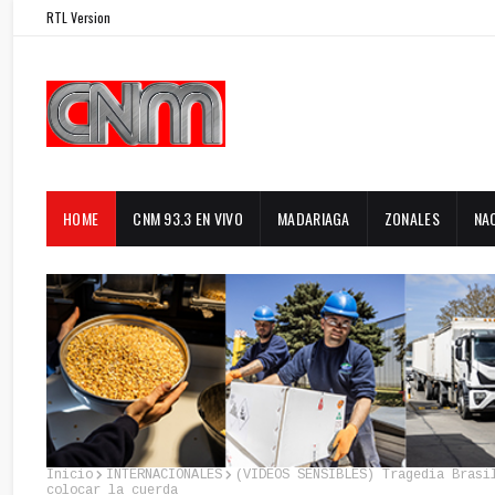
RTL Version
HOME
CNM 93.3 EN VIVO
MADARIAGA
ZONALES
NA
Inicio
INTERNACIONALES
(VIDEOS SENSIBLES) Tragedia Brasi
colocar la cuerda