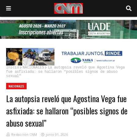
Inicio
NACIONALES
La autopsia reveló que Agostina Vega
fue asfixiada: se hallaron “posibles signos de abuso
sexual”
NACIONALES
La autopsia reveló que Agostina Vega fue
asfixiada: se hallaron “posibles signos de
abuso sexual”
Redacción CNM
junio 01, 2026