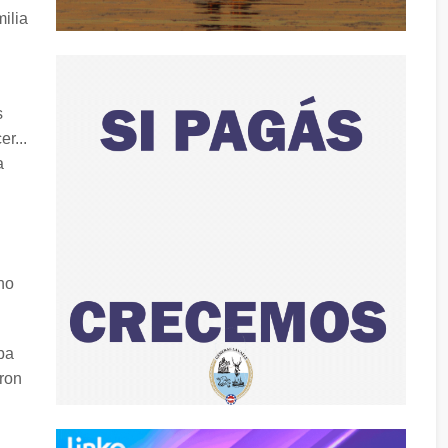
milia
s
r...
a
no
ba
aron