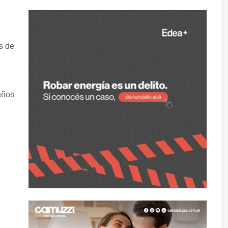
s de
años