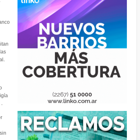
a
ranco
itan
das
al.
o
igía
 .
r
sin