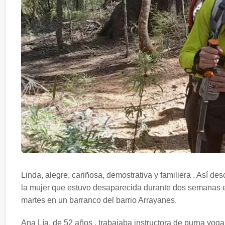
Linda, alegre, cariñosa, demostrativa y familiera . Así des
la mujer que estuvo desaparecida durante dos semanas en
martes en un barranco del barrio Arrayanes.
Ana Lía, de 52 años , trabajaba instructora de purna yoga