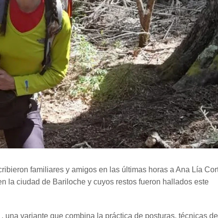
cribieron familiares y amigos en las últimas horas a Ana Lía Cort
 la ciudad de Bariloche y cuyos restos fueron hallados este
 , una variante que combina la práctica de posturas, técnicas de