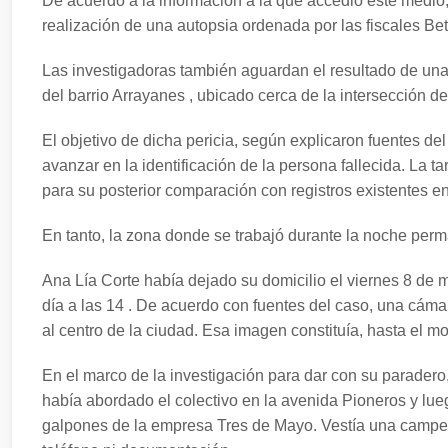
De acuerdo a la información a la que accedió este medio
realización de una autopsia ordenada por las fiscales Be
Las investigadoras también aguardan el resultado de una
del barrio Arrayanes , ubicado cerca de la intersección de
El objetivo de dicha pericia, según explicaron fuentes de
avanzar en la identificación de la persona fallecida. La ta
para su posterior comparación con registros existentes en 
En tanto, la zona donde se trabajó durante la noche perm
Ana Lía Corte había dejado su domicilio el viernes 8 de 
día a las 14 . De acuerdo con fuentes del caso, una cámara
al centro de la ciudad. Esa imagen constituía, hasta el mo
En el marco de la investigación para dar con su paradero
había abordado el colectivo en la avenida Pioneros y lue
galpones de la empresa Tres de Mayo. Vestía una campera