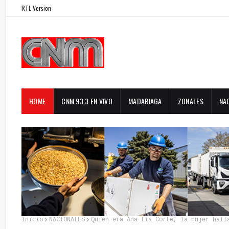
RTL Version
HOME
CNM 93.3 EN VIVO
MADARIAGA
ZONALES
NA
Inicio
NACIONALES
Quién era Ana Lía Corte, la mujer hall