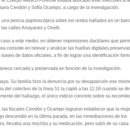
, el Cuerpo Médico Forense estaba abocado este miércoles a l
tiana Cendón y Sofía Ocampo, a cargo de la investigación.
 una pericia papiloscópica sobre los restos hallados en un bar
 las calles Arrayanes y Onelli.
l caso a este medio, es obtener impresiones dactilares que perm
rea consiste en relevar y analizar las huellas digitales preserva
bases de datos oficiales, a fin de lograr una identificación form
anece cercada y preservada en función de la investigación.
mayo. Su familia hizo la denuncia por su desaparición ese mism
 del colectivo de la línea 51 la captó a las 11:18 cuando se dir
mento del hallazgo, el único indicio concreto sobre su recorrido
, las fiscales Cendón y Ocampo lograron establecer que la muje
go descendió en la última parada, en las inmediaciones de los
, llevaba una mochila y su medicación, pero salió de su casa 