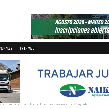
CIONALES
TV EN VIVO
ada muerta en Bariloche tras dos semanas de búsqueda