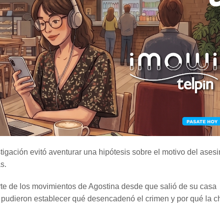
stigación evitó aventurar una hipótesis sobre el motivo del ases
s.
rte de los movimientos de Agostina desde que salió de su casa
n pudieron establecer qué desencadenó el crimen y por qué la c