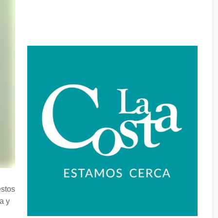
estos
a y