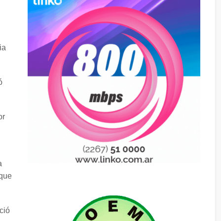
ia
ó
or
a
 que
ció