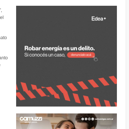
,
el
nato
anto
e