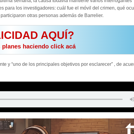
última semana, la causa todavía mantiene varios interrogantes
s para los investigadores: cuál fue el móvil del crimen, qué ocu
 participaron otras personas además de Barrelier.
ICIDAD AQUÍ?
s planes haciendo click acá
te y “uno de los principales objetivos por esclarecer” , de acue