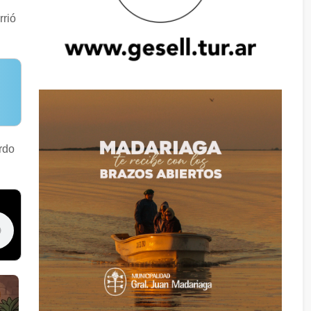
rrió
rdo