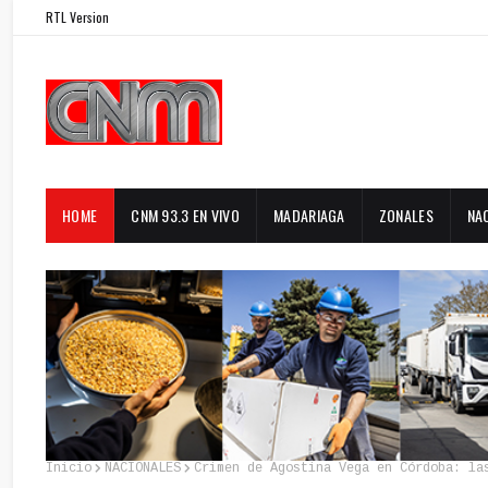
RTL Version
HOME
CNM 93.3 EN VIVO
MADARIAGA
ZONALES
NA
Inicio
NACIONALES
Crimen de Agostina Vega en Córdoba: la