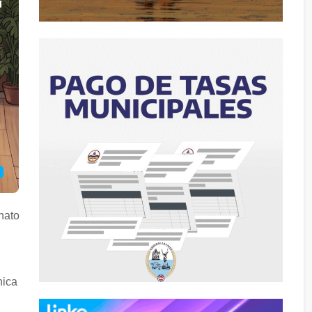
inato
hica