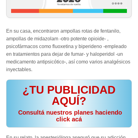
En su casa, encontraron ampollas rotas de fentanilo,
ampollas de midazolam -otro potente opioide- ,
psicofármacos como fluoxetina y biperideno -empleado
en tratamientos para dejar de fumar- y haloperidol -un
medicamento antipsicótico-, así como varios analgésicos
inyectables.
¿TU PUBLICIDAD
AQUÍ?
️ Consultá nuestros planes haciendo
click acá
En su relato, la anestesióloga aseguró que su adicción