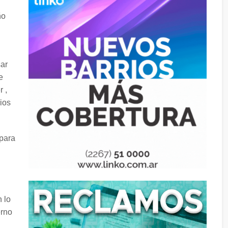
ño
sar
e
 ,
ios
 para
n lo
erno