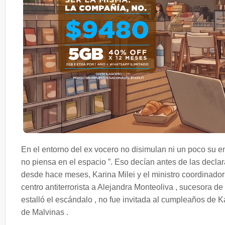
En el entorno del ex vocero no disimulan ni un poco su eno
no piensa en el espacio ”. Eso decían antes de las declar
desde hace meses, Karina Milei y el ministro coordinador p
centro antiterrorista a Alejandra Monteoliva , sucesora de
estalló el escándalo , no fue invitada al cumpleaños de 
de Malvinas .