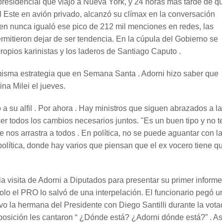
presidencial que viajó a Nueva York, y 24 horas más tarde de q
el Este en avión privado, alcanzó su clímax en la conversación
 bien nunca igualó ese pico de 212 mil menciones en redes, las
rmitieron dejar de ser tendencia. En la cúpula del Gobierno se
propios karinistas y los laderos de Santiago Caputo .
 misma estrategia que en Semana Santa . Adorni hizo saber que
na Milei el jueves.
a su alfil . Por ahora . Hay ministros que siguen abrazados a la
cer todos los cambios necesarios juntos. "Es un buen tipo y no 
 nos arrastra a todos . En política, no se puede aguantar con l
olítica, donde hay varios que piensan que el ex vocero tiene q
visita de Adorni a Diputados para presentar su primer informe
lo el PRO lo salvó de una interpelación. El funcionario pegó u
o la hermana del Presidente con Diego Santilli durante la vota
 oposición les cantaron “ ¿Dónde está? ¿Adorni dónde está?” . As