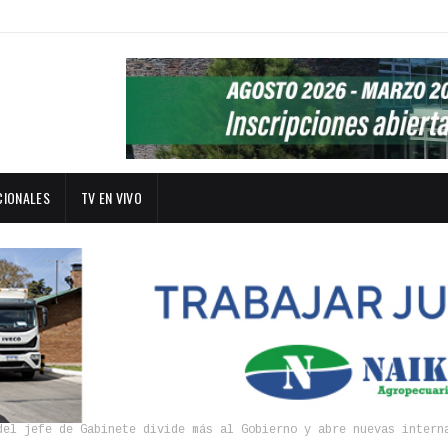
CIONALES
TV EN VIVO
del jefe de Gabinete divide más al Gobierno y abre nuevas intern