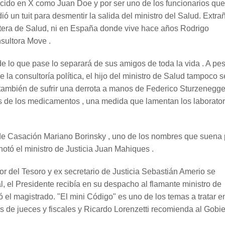
ocido en X como Juan Doe y por ser uno de los funcionarios que
ó un tuit para desmentir la salida del ministro del Salud. Extra
artera de Salud, ni en España donde vive hace años Rodrigo
nsultora Move .
e lo que pase lo separará de sus amigos de toda la vida . A pe
 la consultoría política, el hijo del ministro de Salud tampoco s
también de sufrir una derrota a manos de Federico Sturzenegger
s de los medicamentos , una medida que lamentan los laborator
 de Casación Mariano Borinsky , uno de los nombres que suena
otó el ministro de Justicia Juan Mahiques .
or del Tesoro y ex secretario de Justicia Sebastián Amerio se
l, el Presidente recibía en su despacho al flamante ministro de
pó el magistrado. "El mini Código" es uno de los temas a tratar e
s de jueces y fiscales y Ricardo Lorenzetti recomienda al Gobi