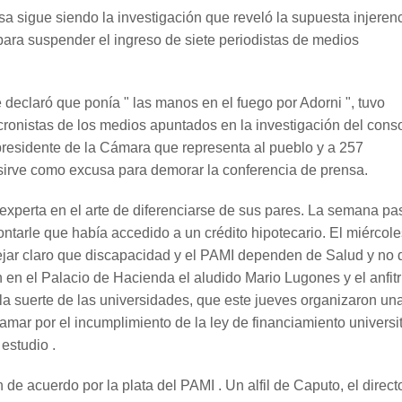
sa sigue siendo la investigación que reveló la supuesta injeren
ó para suspender el ingreso de siete periodistas de medios
 declaró que ponía " las manos en el fuego por Adorni ", tuvo
cronistas de los medios apuntados en la investigación del cons
esidente de la Cámara que representa al pueblo y a 257
 sirve como excusa para demorar la conferencia de prensa.
a experta en el arte de diferenciarse de sus pares. La semana p
tarle que había accedido a un crédito hipotecario. El miércole
ejar claro que discapacidad y el PAMI dependen de Salud y no 
en el Palacio de Hacienda el aludido Mario Lugones y el anfitr
la suerte de las universidades, que este jueves organizaron un
mar por el incumplimiento de la ley de financiamiento universit
 estudio .
de acuerdo por la plata del PAMI . Un alfil de Caputo, el direct