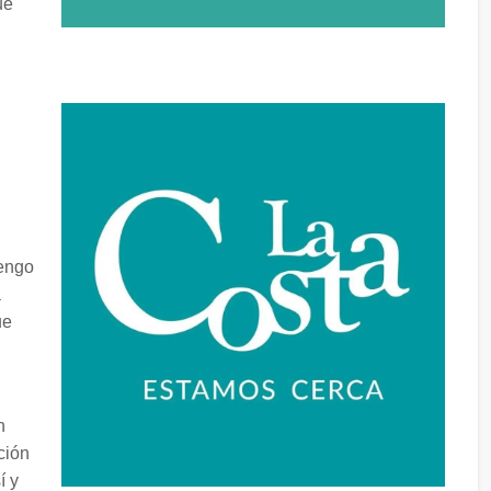
ue
tengo
a
ue
n
ción
í y