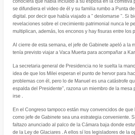
conociera que había incluido a su esposa en la comitiva 
se difundiera el video de él y su familia rumbo a Punta d
digital. por decir que había viajado a " deslomarse ". Si
revelaciones sobre el crecimiento patrimonial nunca le pe
multiplican, además, los enconos y hay fisuras entre los 
Al cierre de esta semana, el jefe de Gabinete apeló a la
tenía previsto viajar a Vaca Muerta para acompañar a Kari
La secretaria general de Presidencia no le suelta la mano 
idea de que los Milei esperan el punto de hervor para ha
problemas con él, pero lo de Manuel es una catástrofe que
espalda del Presidente", razona un miembro de la mesa p
irse .
En el Congreso tampoco están muy convencidos de que la 
como jefe de Gabinete sea una estrategia conveniente. So
faltazo anunciado al palco de la Cámara baja donde estuv
de la Ley de Glaciares . A ellos sí los legisladores de la