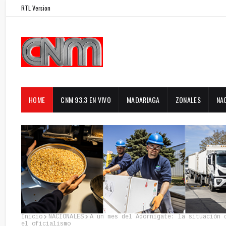
RTL Version
HOME
CNM 93.3 EN VIVO
MADARIAGA
ZONALES
NA
Inicio
NACIONALES
A un mes del Adornigate: la situación 
el oficialismo