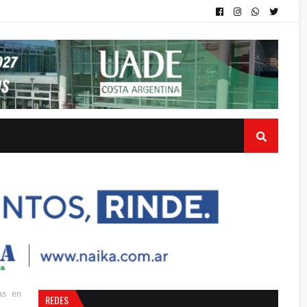
as en
REDES