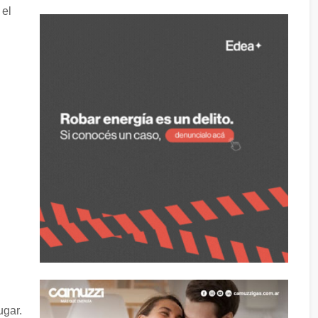
 el
ugar.