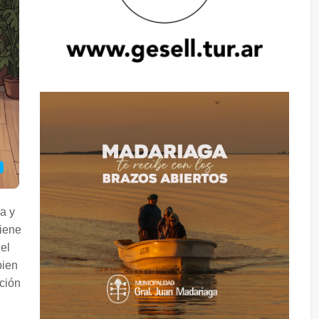
la y
viene
el
bien
ación