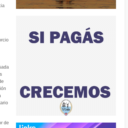
cia
orcio
asada
s
de
ión
a
ario
or de