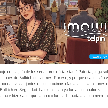
jo con la jefa de los senadores oficialistas. “ Patricia juega so
aciones de Bullrich del viernes. Por eso, y porque esa tensión 
odrían visitar juntos en los próximos días a las instalaciones d
 Bullrich en Seguridad. La ex ministra ya fue al Lollapalooza ni 
Karina e hizo saber que tampoco fue participada a la conmemor