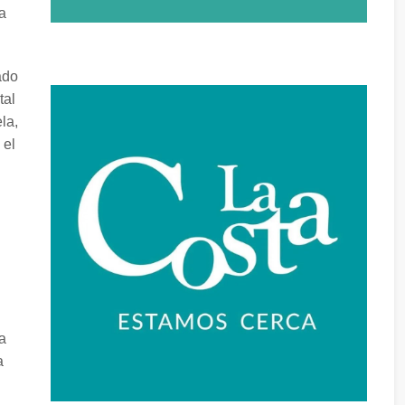
a
ado
tal
la,
 el
a
a