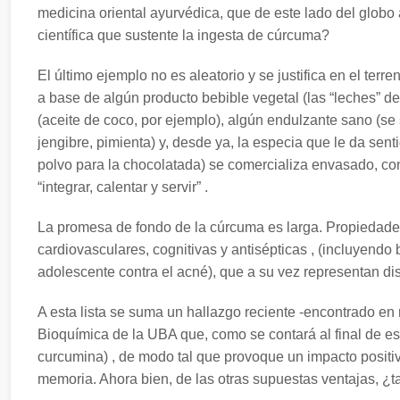
medicina oriental ayurvédica, que de este lado del globo
científica que sustente la ingesta de cúrcuma?
El último ejemplo no es aleatorio y se justifica en el ter
a base de algún producto bebible vegetal (las “leches” de
(aceite de coco, por ejemplo), algún endulzante sano (se 
jengibre, pimienta) y, desde ya, la especia que le da sent
polvo para la chocolatada) se comercializa envasado, con 
“integrar, calentar y servir” .
La promesa de fondo de la cúrcuma es larga. Propiedades 
cardiovasculares, cognitivas y antisépticas , (incluyendo 
adolescente contra el acné), que a su vez representan dis
A esta lista se suma un hallazgo reciente -encontrado en
Bioquímica de la UBA que, como se contará al final de este
curcumina) , de modo tal que provoque un impacto positiv
memoria. Ahora bien, de las otras supuestas ventajas, ¿t