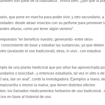
también son parte de la naturaleza". Ahora bien, ¿por qué la pl
ario, que pone en marcha para poder vivir, y otro secundario, a
esidades: desde atraer insectos con su perfume para promover l
randes alturas, como por tener algún veneno”.
puestos “en beneficio nuestro, generando -entre otros-
conocimiento de base y estudiar las sustancias, ya que deben 
ro (avalando el uso tradicional); otras, in vivo , con estudios
ejemplo de una planta medicinal que por años fue aprovechada po
darios o toxicidad-, y entonces estudiarla, tal vez in vitro o de
. O sea, dar un aval”, contó la investigadora. Ejemplos a mano, 
a manzanilla o mismo la malva, que tienen distintos efectos
tos: los llamados medicamentos herbarios de uso tradicional ,
os en base al historial de uso.