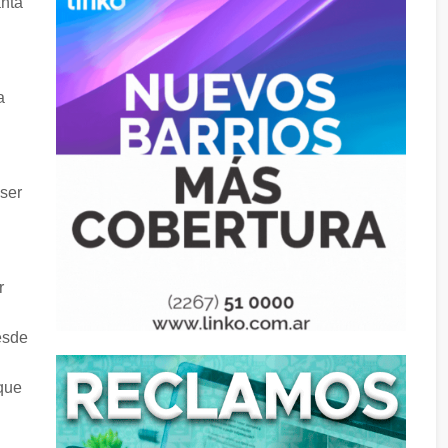
anta
a
ser
r
desde
 que