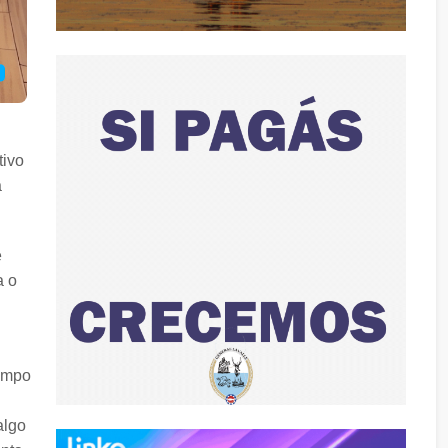
tivo
a
é
a o
campo
algo