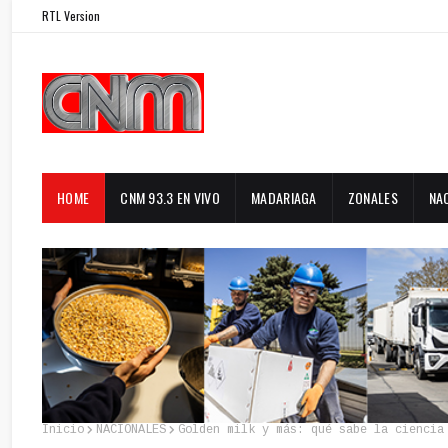
RTL Version
HOME
CNM 93.3 EN VIVO
MADARIAGA
ZONALES
NA
Inicio
NACIONALES
Golden milk y más: qué sabe la ciencia