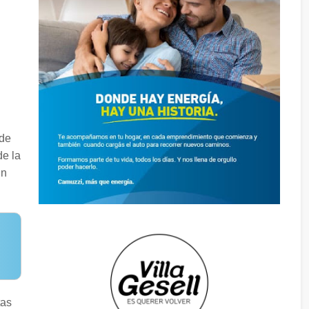
 de
de la
un
tas