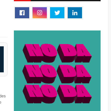
edes
o