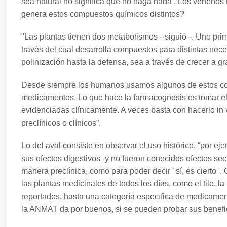
sea natural no significa que no haga nada . Los venenos 
genera estos compuestos químicos distintos?
"Las plantas tienen dos metabolismos --siguió--. Uno prim
través del cual desarrolla compuestos para distintas nec
polinización hasta la defensa, sea a través de crecer a g
Desde siempre los humanos usamos algunos de estos com
medicamentos. Lo que hace la farmacognosis es tomar el 
evidenciadas clínicamente. A veces basta con hacerlo in vit
preclínicos o clínicos”.
Lo del aval consiste en observar el uso histórico, “por 
sus efectos digestivos -y no fueron conocidos efectos secun
manera preclínica, como para poder decir ' sí, es cierto '
las plantas medicinales de todos los días, como el tilo, l
reportados, hasta una categoría específica de medicamen
la ANMAT da por buenos, si se pueden probar sus benefici