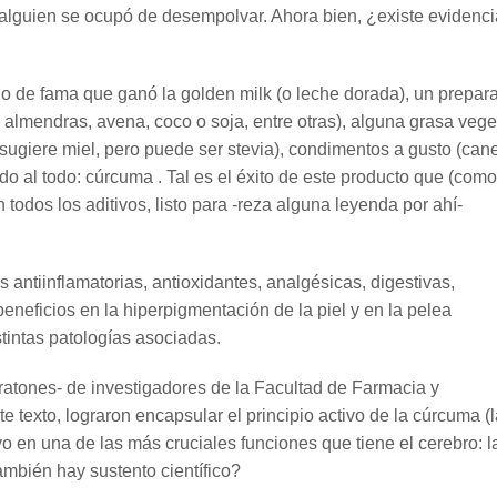
 alguien se ocupó de desempolvar. Ahora bien, ¿existe evidenci
reno de fama que ganó la golden milk (o leche dorada), un prepar
 almendras, avena, coco o soja, entre otras), alguna grasa vege
sugiere miel, pero puede ser stevia), condimentos a gusto (cane
ido al todo: cúrcuma . Tal es el éxito de este producto que (como
todos los aditivos, listo para -reza alguna leyenda por ahí-
antiinflamatorias, antioxidantes, analgésicas, digestivas,
beneficios en la hiperpigmentación de la piel y en la pelea
tintas patologías asociadas.
 ratones- de investigadores de la Facultad de Farmacia y
 texto, lograron encapsular el principio activo de la cúrcuma (l
o en una de las más cruciales funciones que tiene el cerebro: l
ambién hay sustento científico?