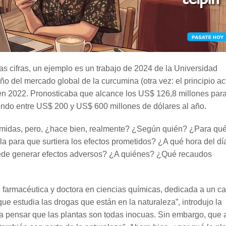
las cifras, un ejemplo es un trabajo de 2024 de la Universidad
 del mercado global de la curcumina (otra vez: el principio ac
en 2022. Pronosticaba que alcance los US$ 126,8 millones par
endo entre US$ 200 y US$ 600 millones de dólares al año.
omidas, pero, ¿hace bien, realmente? ¿Según quién? ¿Para qu
la para que surtiera los efectos prometidos? ¿A qué hora del dí
de generar efectos adversos? ¿A quiénes? ¿Qué recaudos
farmacéutica y doctora en ciencias químicas, dedicada a un 
ue estudia las drogas que están en la naturaleza”, introdujo la
e a pensar que las plantas son todas inocuas. Sin embargo, que 