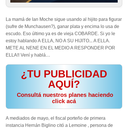
La mamá de Ian Moche sigue usando al hijito para figurar
(sufre de Munchausen?), ganar plata y encima lo usa de
escudo. Eso último ya es de vieja COBARDE. Si yo le
estoy hablando A ELLA, NO A SU HIJITO... A ELLA.
METE AL NENE EN EL MEDIO A RESPONDER POR
ELLA!! Vení y hablá…
¿TU PUBLICIDAD
AQUÍ?
️ Consultá nuestros planes haciendo
click acá
A mediados de mayo, el fiscal porteño de primera
instancia Hernán Biglino citó a Lemoine , persona de