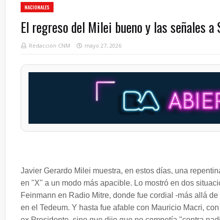
NACIONALES
El regreso del Milei bueno y las señales a
Redacción CNM
mayo 27, 2026
Javier Gerardo Milei muestra, en estos días, una repentin
en "X" a un modo más apacible. Lo mostró en dos situacio
Feinmann en Radio Mitre, donde fue cordial -más allá de 
en el Tedeum. Y hasta fue afable con Mauricio Macri, con
ex Presidente, sino que dijo que no competía "contra nadi