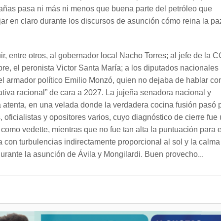
trañas pasa ni más ni menos que buena parte del petróleo que
ar en claro durante los discursos de asunción cómo reina la pa
, entre otros, al gobernador local Nacho Torres; al jefe de la 
bre, el peronista Victor Santa María; a los diputados nacionales
 el armador político Emilio Monzó, quien no dejaba de hablar co
ativa racional” de cara a 2027. La jujeña senadora nacional y
 atenta, en una velada donde la verdadera cocina fusión pasó 
ficialistas y opositores varios, cuyo diagnóstico de cierre fue
 como vedette, mientras que no fue tan alta la puntuación para e
 con turbulencias indirectamente proporcional al sol y la calm
ante la asunción de Ávila y Mongilardi. Buen provecho...