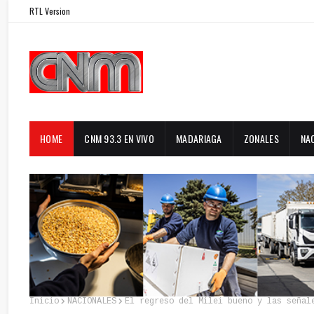
RTL Version
HOME
CNM 93.3 EN VIVO
MADARIAGA
ZONALES
NA
Inicio
NACIONALES
El regreso del Milei bueno y las señal