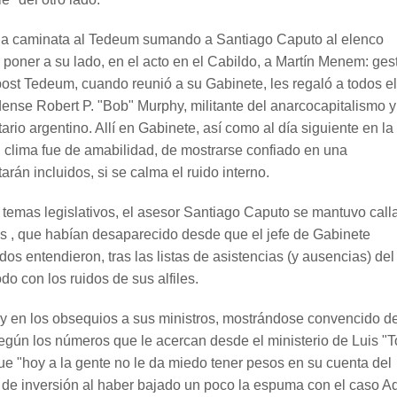
n la caminata al Tedeum sumando a Santiago Caputo al elenco
l poner a su lado, en el acto en el Cabildo, a Martín Menem: ges
 post Tedeum, cuando reunió a su Gabinete, les regaló a todos el
dense Robert P. "Bob" Murphy, militante del anarcocapitalismo y
rio argentino. Allí en Gabinete, así como al día siguiente en la
el clima fue de amabilidad, de mostrarse confiado en una
án incluidos, si se calma el ruido interno.
os temas legislativos, el asesor Santiago Caputo se mantuvo call
ies , que habían desaparecido desde que el jefe de Gabinete
s entendieron, tras las listas de asistencias (y ausencias) del
o con los ruidos de sus alfiles.
re y en los obsequios a sus ministros, mostrándose convencido d
gún los números que le acercan desde el ministerio de Luis "T
e "hoy a la gente no le da miedo tener pesos en su cuenta del
de inversión al haber bajado un poco la espuma con el caso A