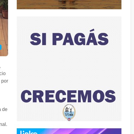
,
cio
 por
a de
nal.