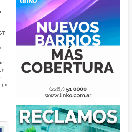
z
CGT
n
por
 un
l
a que