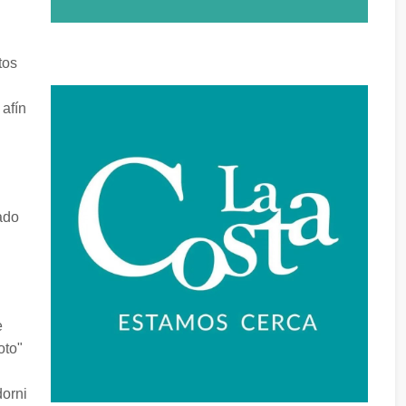
tos
 afín
ado
e
oto"
dorni