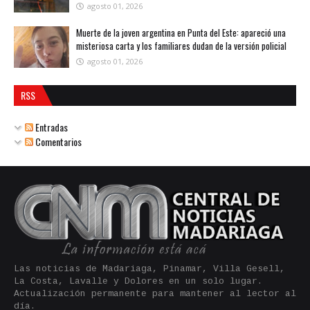
agosto 01, 2026
Muerte de la joven argentina en Punta del Este: apareció una
misteriosa carta y los familiares dudan de la versión policial
agosto 01, 2026
RSS
Entradas
Comentarios
Las noticias de Madariaga, Pinamar, Villa Gesell,
La Costa, Lavalle y Dolores en un solo lugar.
Actualización permanente para mantener al lector al
día.