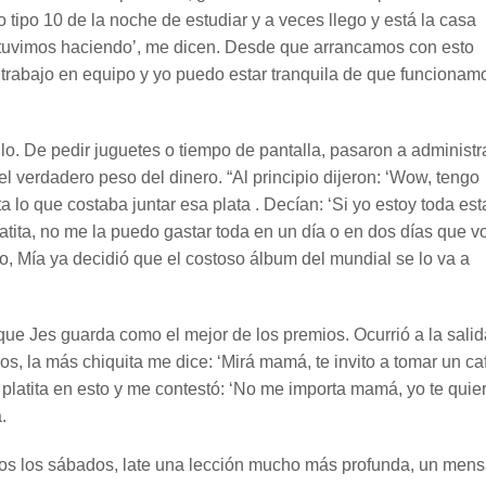
 tipo 10 de la noche de estudiar y a veces llego y está la casa
stuvimos haciendo’, me dicen. Desde que arrancamos con esto
rabajo en equipo y yo puedo estar tranquila de que funcionam
lo. De pedir juguetes o tiempo de pantalla, pasaron a administr
 verdadero peso del dinero. “Al principio dijeron: ‘Wow, tengo
 lo que costaba juntar esa plata . Decían: ‘Si yo estoy toda est
tita, no me la puedo gastar toda en un día o en dos días que v
o, Mía ya decidió que el costoso álbum del mundial se lo va a
ue Jes guarda como el mejor de los premios. Ocurrió a la sali
, la más chiquita me dice: ‘Mirá mamá, te invito a tomar un ca
u platita en esto y me contestó: ‘No me importa mamá, yo te quie
.
rtidos los sábados, late una lección mucho más profunda, un mens