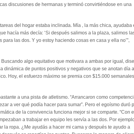
icas discusiones de hermanas y terminó convirtiéndose en una
 tareas del hogar estaba inclinada. Mía , la más chica, ayudaba
 que hacía más decía: ‘Si después salimos a la plaza, salimos la
 para las dos. Y yo estoy haciendo cosas en casa y ella no’”,
io. Buscando algo equitativo que motivara a ambas por igual, dis
na dinámica de puntos positivos y negativos que se anotan día a
ico. Hoy, el esfuerzo máximo se premia con $15.000 semanales 
ó bastante a una pista de atletismo. “Arrancaron como competenci
empezar a ver qué podía hacer para sumar”. Pero el egoísmo duró 
mática de la convivencia funciona mejor si se comparte. “Con e
mpezaban a trabajar en equipo les servía a las dos. Por ejemplo
ar la ropa. ¿Me ayudás a hacer mi cama y después te ayudo a