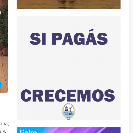
ñana,
 y,