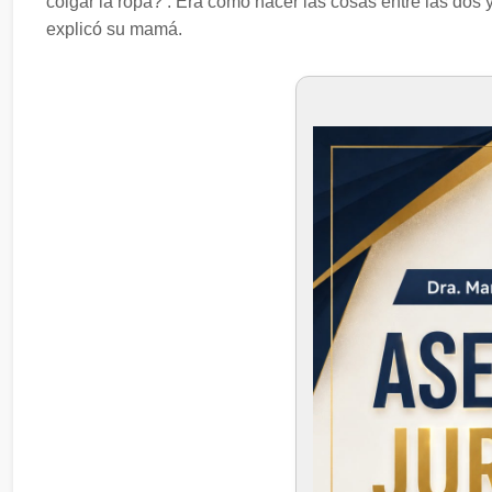
colgar la ropa?’. Era como hacer las cosas entre las dos 
explicó su mamá.