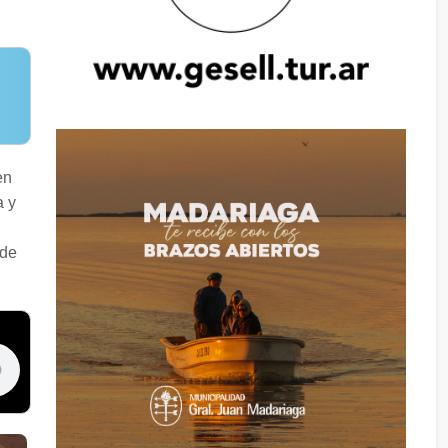
en
a y
 de