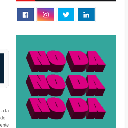
 a la
odo
mente