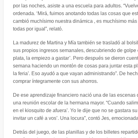
por las noches, asiste a una escuela para adultos. “Vuelvo
ordenada. ‘Mirá, fuimos anotando todas las cosas que e
cambió muchísimo nuestra dinámica , es muchísimo más t
todas por igual”, relató.
La madurez de Martina y Mía también se trasladó al bolsil
sus propios ingresos semanales, descubriendo de golpe el
plata, la empiezo a gastar’. Pero después se dieron cuenta
semana haciendo un montón de cosas para juntar esta pla
la feria’. Eso ayudó a que vayan administrando”. De hech
comprar íntegramente con sus ahorros.
De ese aprendizaje financiero nació una de las escenas q
una reunión escolar de la hermana mayor. “Cuando salimos
en el kiosquito de afuera’. Yo le dije que no se gastara s
invitar un café a vos’. Una locura”, contó Jes, emocionada
Detrás del juego, de las planillas y de los billetes repa