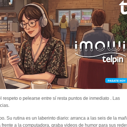
el respeto o pelearse entre sí resta puntos de inmediato . Las
cias.
po. Su rutina es un laberinto diario: arranca a las seis de la ma
ja frente a la computadora, graba videos de humor para sus redes