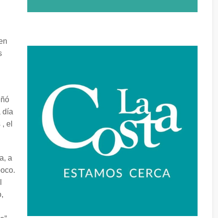
 en
s
eñó
 día
, el
a, a
poco.
l
,