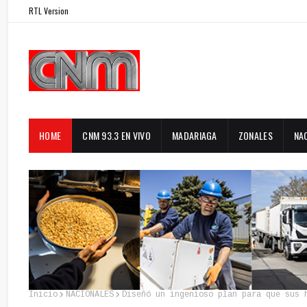
RTL Version
HOME
CNM 93.3 EN VIVO
MADARIAGA
ZONALES
NA
Inicio
NACIONALES
Diseñó un ingenioso plan para que sus 