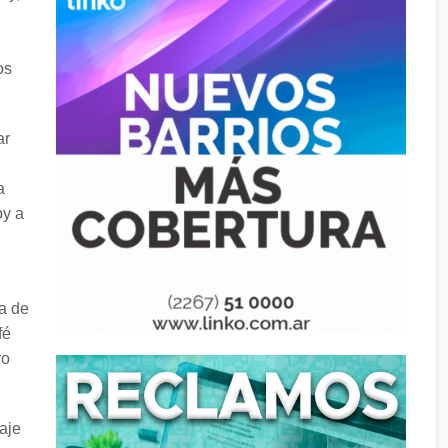
os
ar
a
oy a
da de
fé
ro
aje