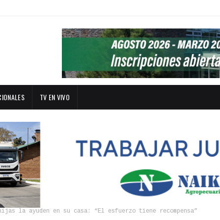
CIONALES
TV EN VIVO
hijas la ayuden en su casa: “El esfuerzo tiene recompensa”