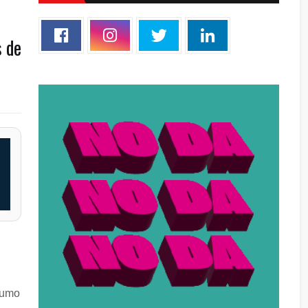
s de
.
sumo