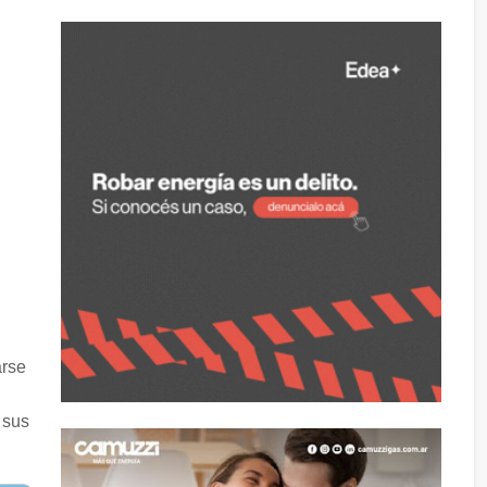
arse
 sus