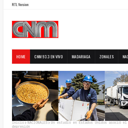
RTL Version
HOME
CNM 93.3 EN VIVO
MADARIAGA
ZONALES
NA
Inicio
NACIONALES
Un estudio en Estados Unidos asoció el
depresión