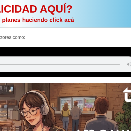
ICIDAD AQUÍ?
s planes haciendo click acá
actores como: