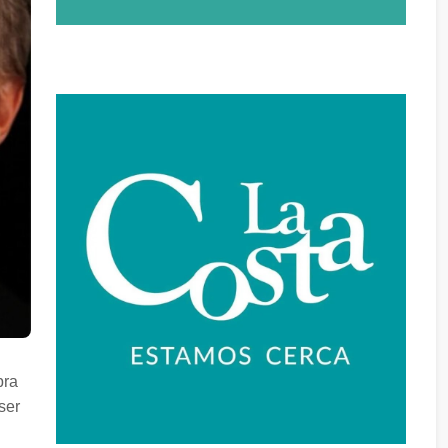
bra
ser