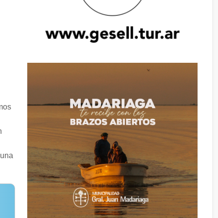
imos
n
 una