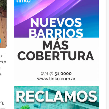
 el
es o
s
a
ría