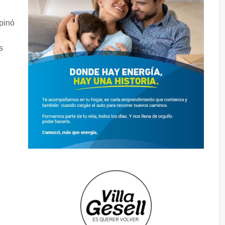
pinó
s