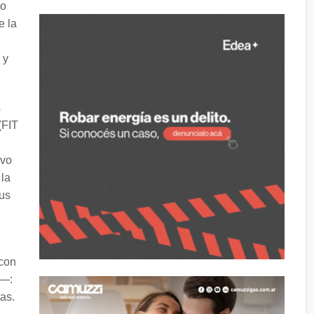
—o
e la
 y
s
(FIT
ivo
 la
sus
 con
n—:
tas.