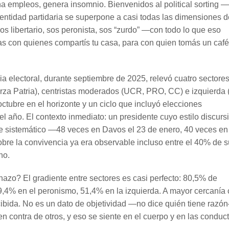
iona empleos, genera insomnio. Bienvenidos al political sorting 
identidad partidaria se superpone a casi todas las dimensiones d
Sos libertario, sos peronista, sos “zurdo” —con todo lo que eso
nas con quienes compartís tu casa, para con quien tomás un café
a electoral, durante septiembre de 2025, relevó cuatro sectore
Fuerza Patria), centristas moderados (UCR, PRO, CC) e izquierda 
 octubre en el horizonte y un ciclo que incluyó elecciones
el año. El contexto inmediato: un presidente cuyo estilo discurs
te sistemático —48 veces en Davos el 23 de enero, 40 veces en
bre la convivencia ya era observable incluso entre el 40% de 
no.
chazo? El gradiente entre sectores es casi perfecto: 80,5% de
, 59,4% en el peronismo, 51,4% en la izquierda. A mayor cercanía
percibida. No es un dato de objetividad —no dice quién tiene razó
en contra de otros, y eso se siente en el cuerpo y en las conduc