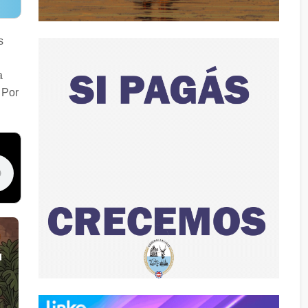
s
a
 Por