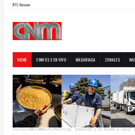
RTL Version
HOME
CNM 93.3 EN VIVO
MADARIAGA
ZONALES
NA
Inicio
NACIONALES
Política, insultos y el miedo a vivir 