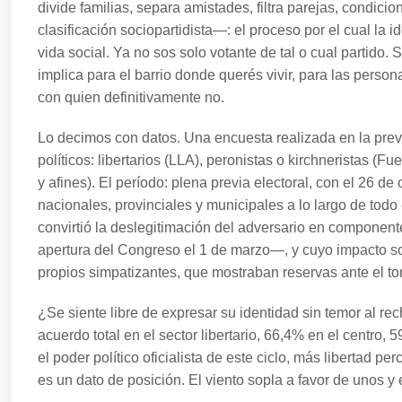
divide familias, separa amistades, filtra parejas, condic
clasificación sociopartidista—: el proceso por el cual la 
vida social. Ya no sos solo votante de tal o cual partido. 
implica para el barrio donde querés vivir, para las perso
con quien definitivamente no.
Lo decimos con datos. Una encuesta realizada en la previ
políticos: libertarios (LLA), peronistas o kirchneristas (
y afines). El período: plena previa electoral, con el 26 de
nacionales, provinciales y municipales a lo largo de todo 
convirtió la deslegitimación del adversario en componen
apertura del Congreso el 1 de marzo—, y cuyo impacto so
propios simpatizantes, que mostraban reservas ante el to
¿Se siente libre de expresar su identidad sin temor al re
acuerdo total en el sector libertario, 66,4% en el centro
el poder político oficialista de este ciclo, más libertad 
es un dato de posición. El viento sopla a favor de unos y 