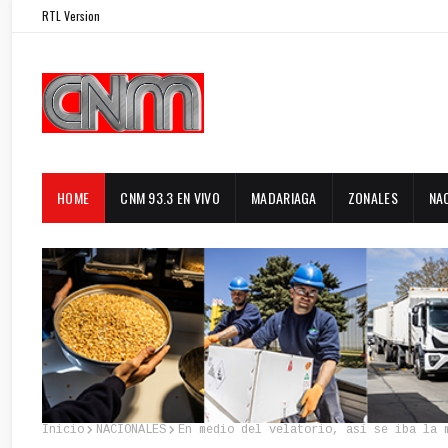
RTL Version
HOME
CNM 93.3 EN VIVO
MADARIAGA
ZONALES
NA
Inicio
NACIONALES
En medio del velatorio, así se iba la 