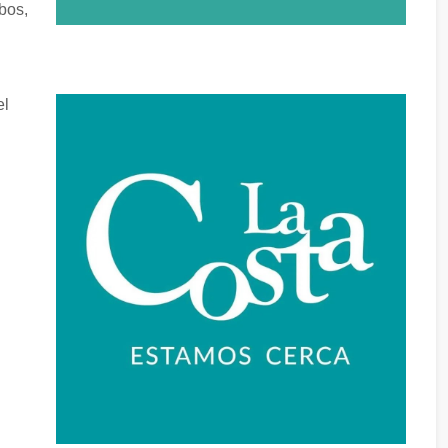
bos,
el