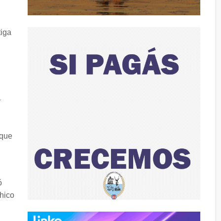
tiga
r
 que
ó
chico