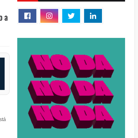
o a
stá