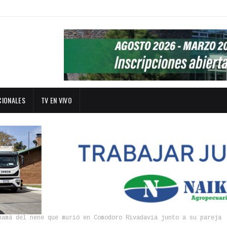
CIONALES
TV EN VIVO
mamá del nene que murió en Comodoro Rivadavia junto a su pareja