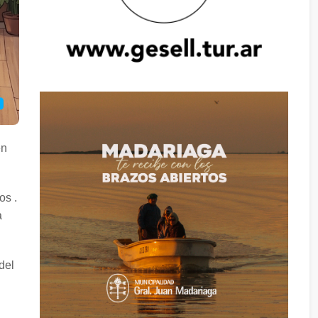
en
os .
a
del