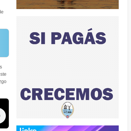
de
s
Este
azgo