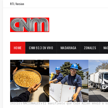
RTL Version
HOME
CNM 93.3 EN VIVO
MADARIAGA
ZONALES
NA
Inicio
NACIONALES
El manifiesto que Cole Allen envió a s