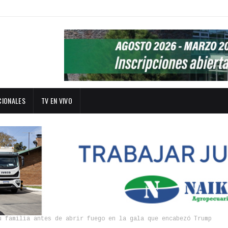
CIONALES
TV EN VIVO
u familia antes de abrir fuego en la gala que encabezó Trump