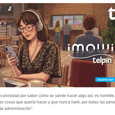
e curiosidad por saber cómo se siente hacer algo así: es horrible
las cosas que quería hacer y que nunca haré, por todas las per
ta administración".