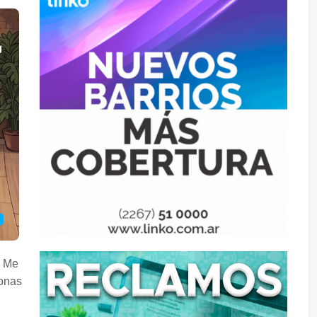
. Me
sonas