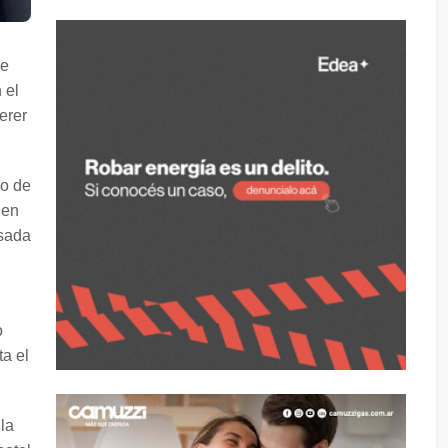
le
 el
erer
ro de
len
usada
o
ta el
la