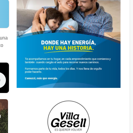
 una
co