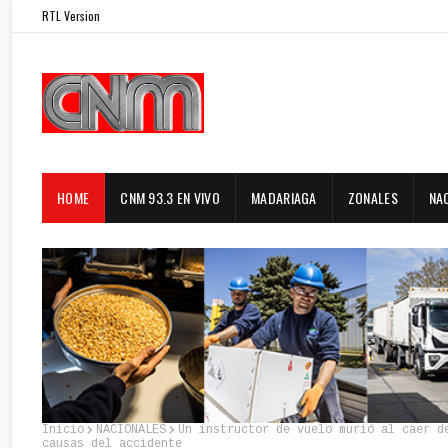
RTL Version
HOME
CNM 93.3 EN VIVO
MADARIAGA
ZONALES
NA
Inicio
NACIONALES
Un instructor de vuelo murió al caer d
causas del accidente