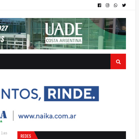
 las
REDES