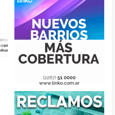
ENTE
n y qué
nifican