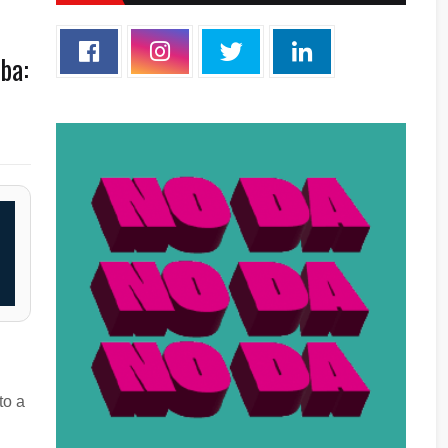
ba:
to a