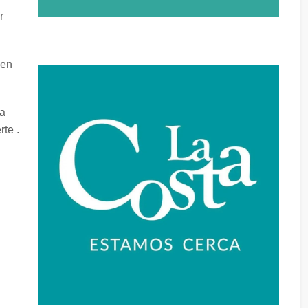
r
 en
ia
te .