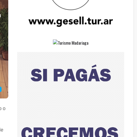
o o
de