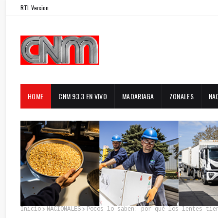
RTL Version
HOME
CNM 93.3 EN VIVO
MADARIAGA
ZONALES
NA
Inicio
NACIONALES
Pocos lo saben: por qué los lentes tie