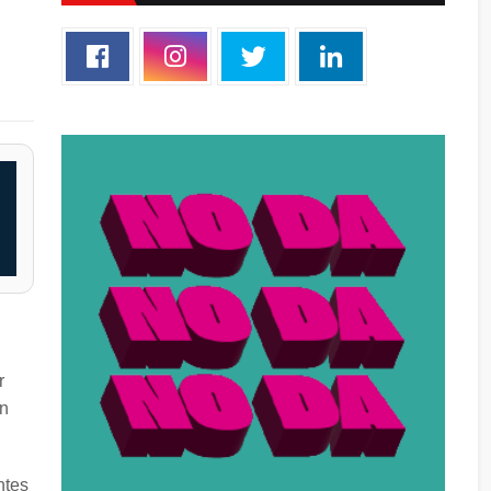
n
r
ón
ntes