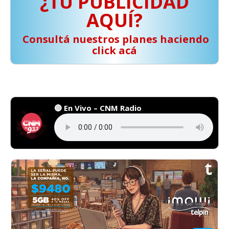
¿TU PUBLICIDAD
AQUÍ?
️ Consultá nuestros planes haciendo
click acá
🔴 En Vivo – CNM Radio