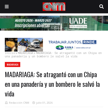
Inicio
MADARIAGA
MADARIAGA: Se atragantó con un Chipa en
una panadería y un bombero le salvó la vida
MADARIAGA
MADARIAGA: Se atragantó con un Chipa
en una panadería y un bombero le salvó la
vida
Redacción CNM
julio 01, 2026