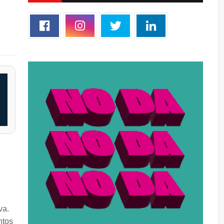
va.
ntos