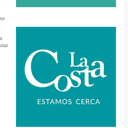
usa
la
ital