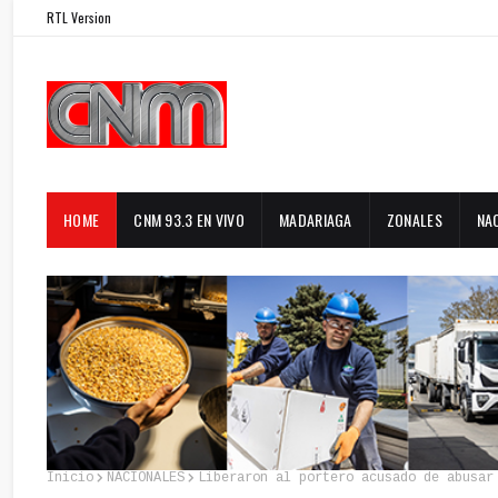
RTL Version
HOME
CNM 93.3 EN VIVO
MADARIAGA
ZONALES
NA
Inicio
NACIONALES
Liberaron al portero acusado de abusar