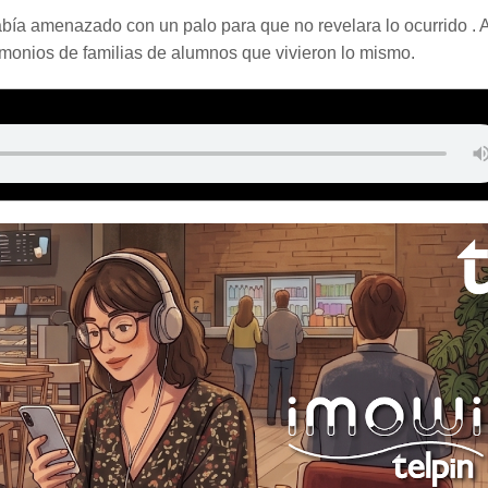
había amenazado con un palo para que no revelara lo ocurrido . 
timonios de familias de alumnos que vivieron lo mismo.