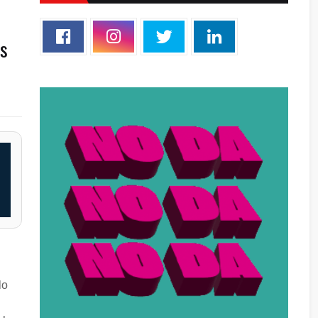
os
lo