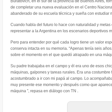
Buratovich, en el sur de la provincia de Buenos Aires, f
de completar una nueva evaluación en el Centro Nacion
abanderado de su escuela técnica y sueña con estudiar 
Cuando habla del futuro lo hace con naturalidad y metas c
representar a la Argentina en los escenarios deportivos 
Pero para entender por qué cada logro tiene un valor esp
conserva intacta en su memoria. “Apenas tenía seis años,
sobre el momento en el que quedó atrapado en una máqu
Su padre trabajaba en el campo y él era uno de esos chi
máquinas, galpones y tareas rurales. Era una costumbre 
acostumbrado a ir con mi papá al campo. Lo acompañaba
muy presente ese momento y después como que aparece u
máquina ”, repasa en diálogo con TN .