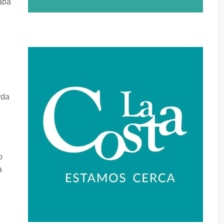
caba
rda
o
a