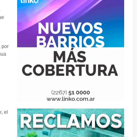
s
ue
 por
gua
, el