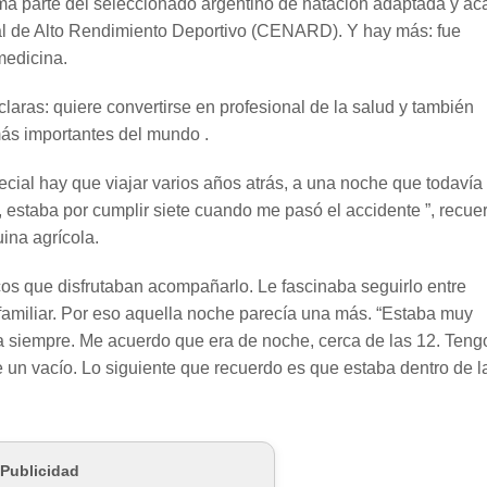
orma parte del seleccionado argentino de natación adaptada y a
al de Alto Rendimiento Deportivo (CENARD). Y hay más: fue
medicina.
laras: quiere convertirse en profesional de la salud y también
más importantes del mundo .
ecial hay que viajar varios años atrás, a una noche que todavía
 estaba por cumplir siete cuando me pasó el accidente ”, recue
ina agrícola.
cos que disfrutaban acompañarlo. Le fascinaba seguirlo entre
familiar. Por eso aquella noche parecía una más. “Estaba muy
 siempre. Me acuerdo que era de noche, cerca de las 12. Teng
n vacío. Lo siguiente que recuerdo es que estaba dentro de l
Publicidad