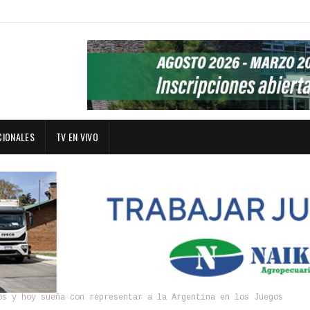
CIONALES
TV EN VIVO
os y hoy sueña con representar a la Argentina en los Juegos