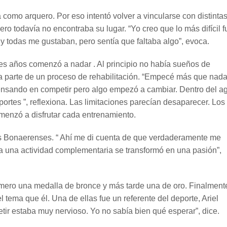
 como arquero. Por eso intentó volver a vincularse con distinta
ro todavía no encontraba su lugar. “Yo creo que lo más difícil f
 y todas me gustaban, pero sentía que faltaba algo”, evoca.
es años comenzó a nadar . Al principio no había sueños de
a parte de un proceso de rehabilitación. “Empecé más que nada
pensando en competir pero algo empezó a cambiar. Dentro del a
ortes ”, reflexiona. Las limitaciones parecían desaparecer. Los
omenzó a disfrutar cada entrenamiento.
gos Bonaerenses. “ Ahí me di cuenta de que verdaderamente me
ía una actividad complementaria se transformó en una pasión”,
mero una medalla de bronce y más tarde una de oro. Finalmente
ema que él. Una de ellas fue un referente del deporte, Ariel
r estaba muy nervioso. Yo no sabía bien qué esperar”, dice.