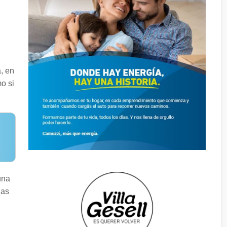
, en
o si
una
las