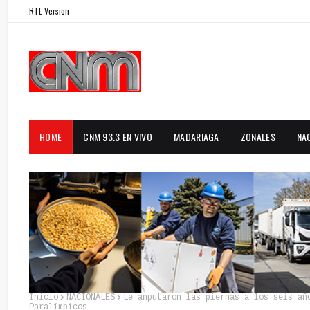
RTL Version
HOME
CNM 93.3 EN VIVO
MADARIAGA
ZONALES
NA
Inicio
NACIONALES
Le amputaron las piernas a los seis añ
Paralímpicos