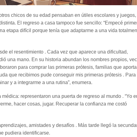
tros chicos de su edad pensaban en útiles escolares y juegos, 
stinta. El regreso a casa tampoco fue sencillo: “Empecé prime
una etapa difícil porque tenía que adaptarme a una vida totalmen
sde el resentimiento . Cada vez que aparece una dificultad,
ió una mano. En su historia abundan los nombres propios, ve
oraron para comprar las primeras prótesis, familias que aport
uda que recibimos pude conseguir mis primeras prótesis . Para
minar y a integrarme a una rutina”, enumera.
 médica: representaron una puerta de regreso al mundo . “Yo e
erme, hacer cosas, jugar. Recuperar la confianza me costó
 aprendizajes, amistades y desafíos . Más tarde llegó la secundar
e pudiera identificarse.