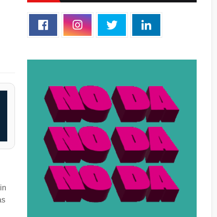
in
as