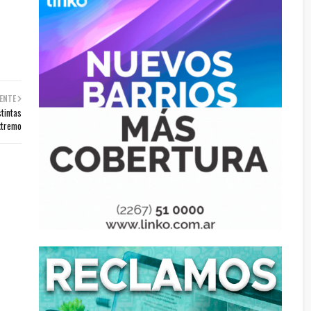
ENTE
stintas
extremo