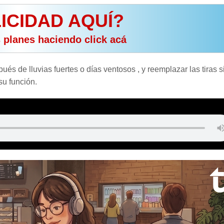
ICIDAD AQUÍ?
s planes haciendo click acá
és de lluvias fuertes o días ventosos , y reemplazar las tiras s
su función.