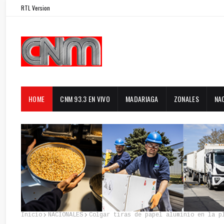
RTL Version
HOME
CNM 93.3 EN VIVO
MADARIAGA
ZONALES
NA
Inicio
NACIONALES
Colgar tiras de papel aluminio en la p