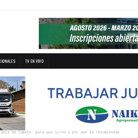
CIONALES
TV EN VIVO
lanta de tomate: para qué sirve y por qué lo recomiendan