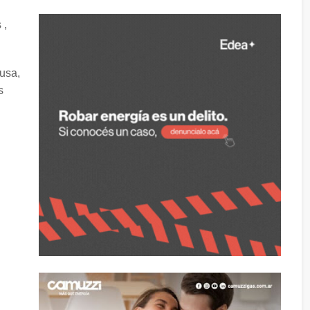
 ,
ausa,
s