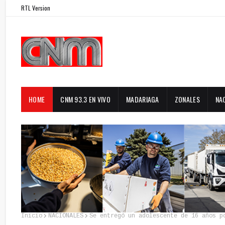
RTL Version
HOME
CNM 93.3 EN VIVO
MADARIAGA
ZONALES
NA
Inicio
NACIONALES
Se entregó un adolescente de 16 años p