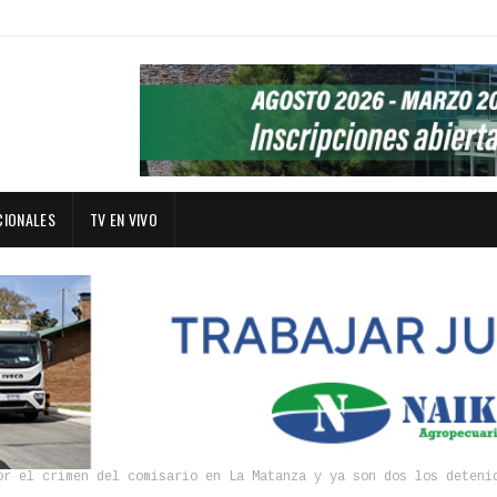
CIONALES
TV EN VIVO
or el crimen del comisario en La Matanza y ya son dos los deteni