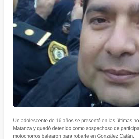
Un adolescente de 16 años se presentó en las últimas ho
Matanza y quedó detenido como sospechoso de participar
motochorros balearon para robarle en González Catán.