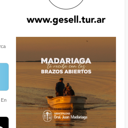
rca
. En