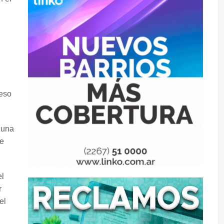
reso
 una
de
el
r
el