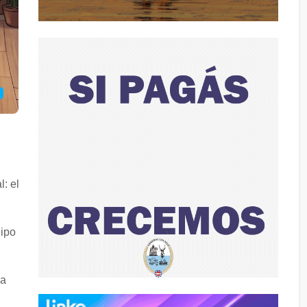
: el
uipo
ya