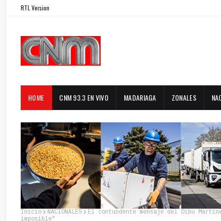
RTL Version
HOME
CNM 93.3 EN VIVO
MADARIAGA
ZONALES
NA
Inicio
NACIONALES
El contundente mensaje del Dibu Martín
imposible”