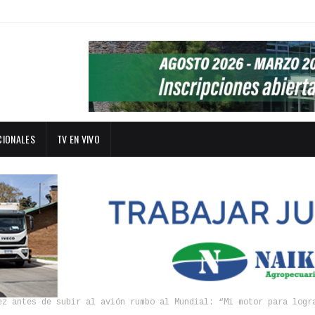
CIONALES
TV EN VIVO
ez antes de subir al avión rumbo al Mundial: “Mi motor para logr