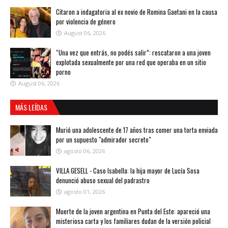
Citaron a indagatoria al ex novio de Romina Gaetani en la causa
por violencia de género
August 06, 2026
“Una vez que entrás, no podés salir”: rescataron a una joven
explotada sexualmente por una red que operaba en un sitio
porno
August 06, 2026
MÁS LEÍDAS
Murió una adolescente de 17 años tras comer una torta enviada
por un supuesto "admirador secreto"
agosto 06, 2026
VILLA GESELL - Caso Isabella: la hija mayor de Lucía Sosa
denunció abuso sexual del padrastro
agosto 01, 2026
Muerte de la joven argentina en Punta del Este: apareció una
misteriosa carta y los familiares dudan de la versión policial