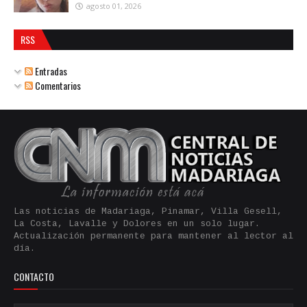
agosto 01, 2026
RSS
Entradas
Comentarios
Las noticias de Madariaga, Pinamar, Villa Gesell,
La Costa, Lavalle y Dolores en un solo lugar.
Actualización permanente para mantener al lector al
día.
CONTACTO