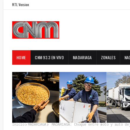
RTL Version
HOME
CNM 93.3 EN VIVO
MADARIAGA
ZONALES
NA
Inicio
MADARIAGA
MADARIAGA: Choque entre moto y auto de