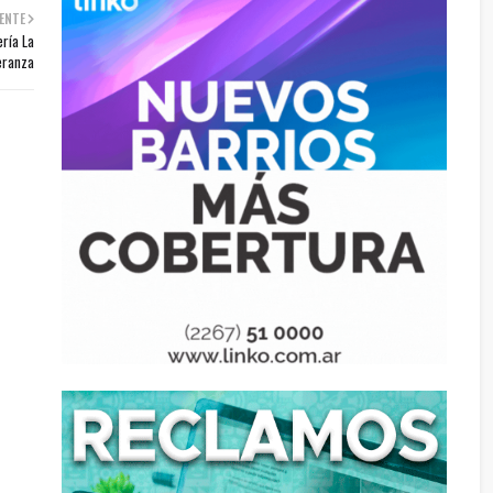
ENTE
ría La
eranza