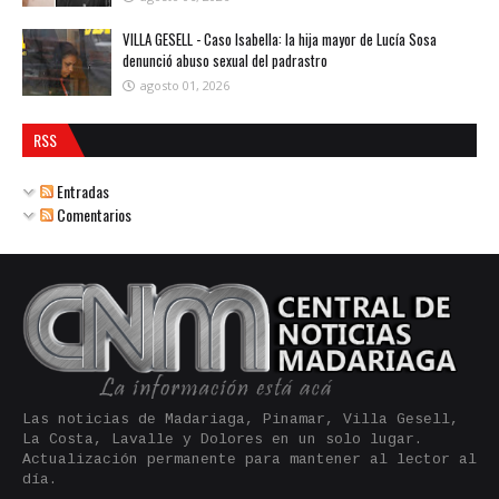
VILLA GESELL - Caso Isabella: la hija mayor de Lucía Sosa
denunció abuso sexual del padrastro
agosto 01, 2026
RSS
Entradas
Comentarios
Las noticias de Madariaga, Pinamar, Villa Gesell,
La Costa, Lavalle y Dolores en un solo lugar.
Actualización permanente para mantener al lector al
día.