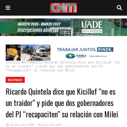
Inicio
NACIONALES
Ricardo Quintela dice que Kicillof “no
es un traidor” y pide que dos gobernadores del PJ
“recapaciten” su relación con Milei
NACIONALES
Ricardo Quintela dice que Kicillof “no es
un traidor” y pide que dos gobernadores
del PJ “recapaciten” su relación con Milei
Redacción CNM
julio 06, 2026