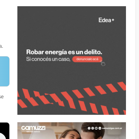
a.
se