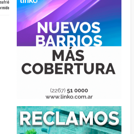
 sufrió
ormido