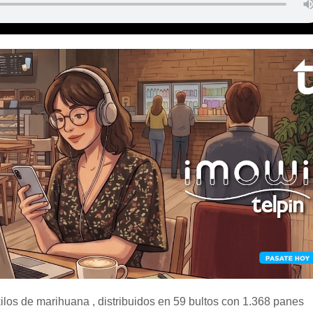
kilos de marihuana , distribuidos en 59 bultos con 1.368 panes