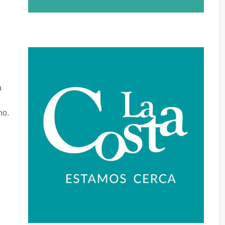
a
no.