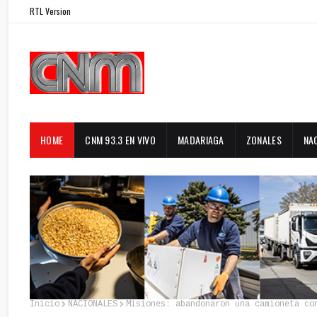
RTL Version
HOME
CNM 93.3 EN VIVO
MADARIAGA
ZONALES
NA
Inicio
NACIONALES
Misiones: abandonaron una camioneta co