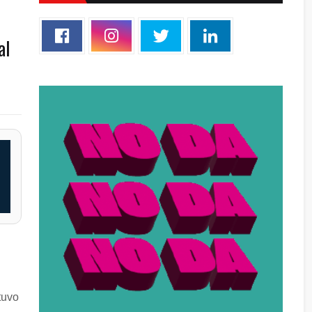
al
tuvo