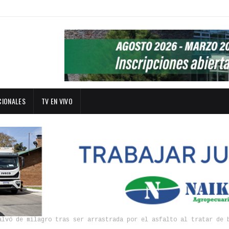
CIONALES
TV EN VIVO
alvó de milagro tras ser arrastrada por el asfalto al tratar de 