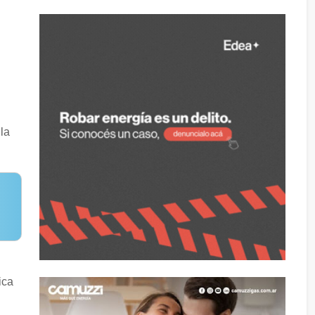
la
ica