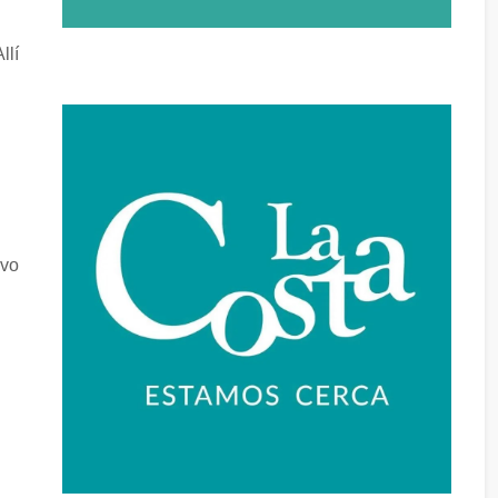
llí
l
ivo