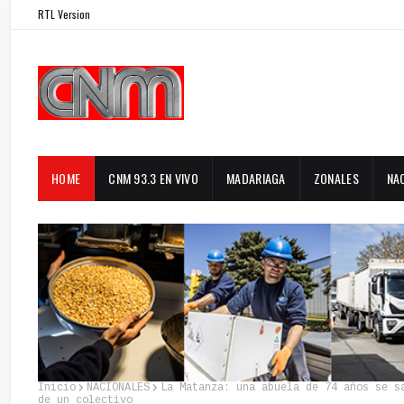
RTL Version
HOME
CNM 93.3 EN VIVO
MADARIAGA
ZONALES
NA
Inicio
NACIONALES
La Matanza: una abuela de 74 años se s
de un colectivo