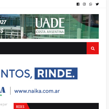
bajar
REDES