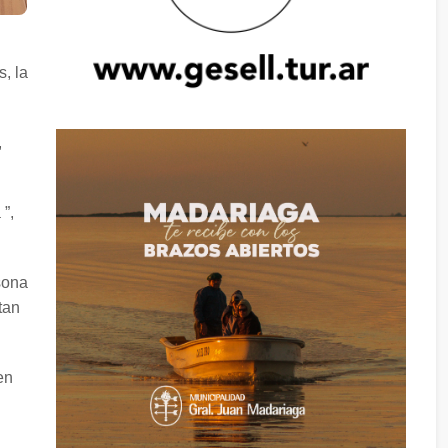
, la
,
 ”,
sona
tan
en