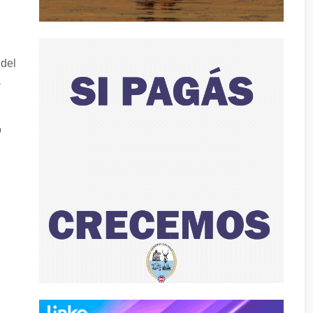
 del
a
o