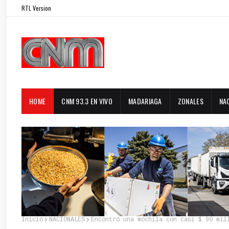
RTL Version
HOME
CNM 93.3 EN VIVO
MADARIAGA
ZONALES
NA
Inicio
NACIONALES
Encontró una mochila con casi $ 90 mil