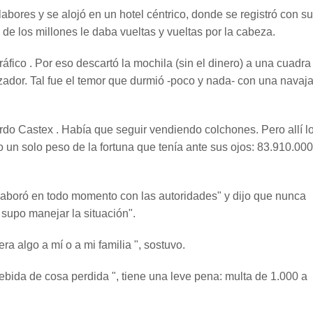
abores y se alojó en un hotel céntrico, donde se registró con su
 de los millones le daba vueltas y vueltas por la cabeza.
áfico . Por eso descartó la mochila (sin el dinero) a una cuadra
izador. Tal fue el temor que durmió -poco y nada- con una navaj
rdo Castex . Había que seguir vendiendo colchones. Pero allí l
o un solo peso de la fortuna que tenía ante sus ojos: 83.910.000
olaboró en todo momento con las autoridades" y dijo que nunca
 supo manejar la situación".
a algo a mí o a mi familia ", sostuvo.
ndebida de cosa perdida ", tiene una leve pena: multa de 1.000 a