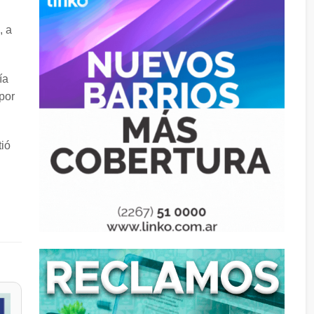
, a
ía
por
tió