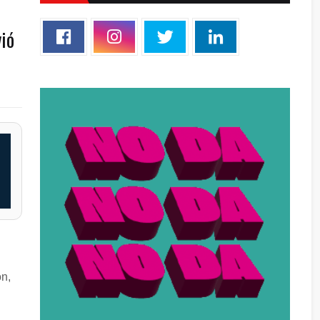
vió
ón,