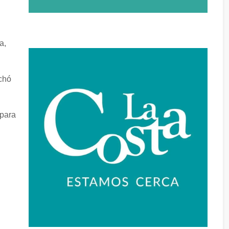
a,
chó
 para