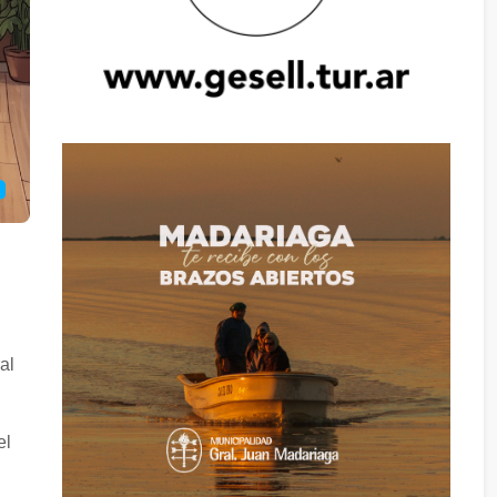
al
el