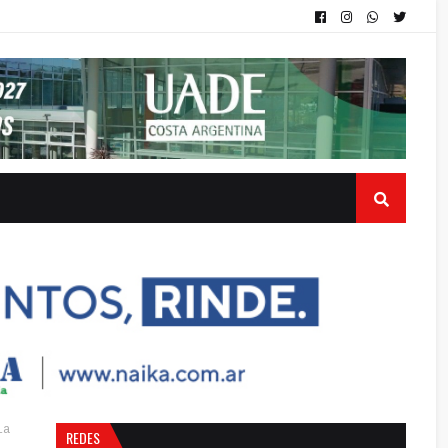
la
REDES