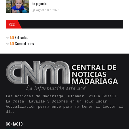
de juguete
agosto 07, 2026
RSS
Entradas
Comentarios
Las noticias de Madariaga, Pinamar, Villa Gesell,
La Costa, Lavalle y Dolores en un solo lugar.
Actualización permanente para mantener al lector al
día.
CONTACTO