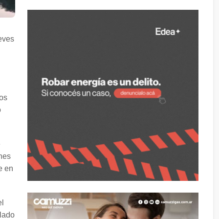
eves
los
o
e
ones
e en
el
llado