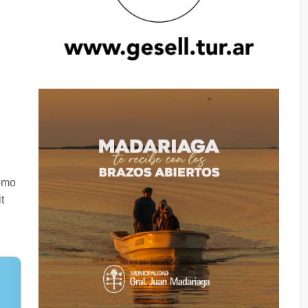
como
t