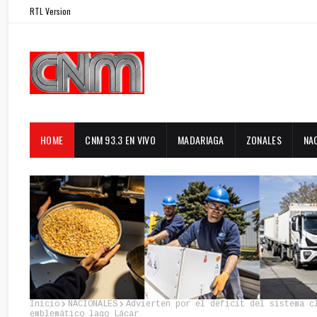
RTL Version
HOME
CNM 93.3 EN VIVO
MADARIAGA
ZONALES
NA
Inicio
NACIONALES
Advierten por el déficit del sistema c
emblemático lago Lácar