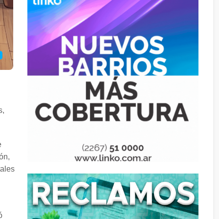
s,
e
ón,
tales
ó