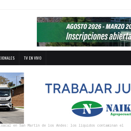
CIONALES
TV EN VIVO
loacal en San Martín de los Andes: los líquidos contaminan el