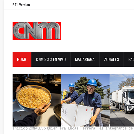
RTL Version
HOME
CNM 93.3 EN VIVO
MADARIAGA
ZONALES
NA
Inicio
ZONALES
Quién era Lucas Herrera, el integrante de