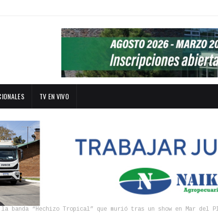
CIONALES
TV EN VIVO
 la banda “Hechizo Tropical” que murió tras un show en Mar del P