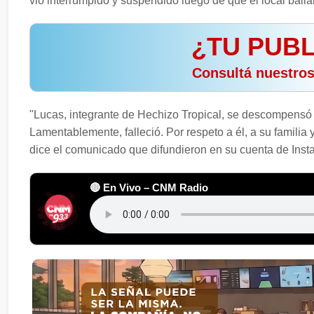
vio interrumpido y suspendido luego de que el local baila
¿TU PUBL
️ Consultá nuestro
"Lucas, integrante de Hechizo Tropical, se descompensó en
Lamentablemente, falleció. Por respeto a él, a su famili
dice el comunicado que difundieron en su cuenta de Inst
🔴 En Vivo – CNM Radio