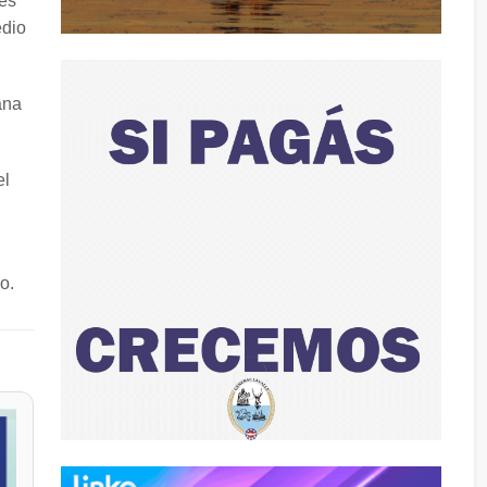
tes
edio
ana
el
o.