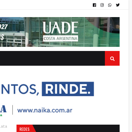
lata
REDES