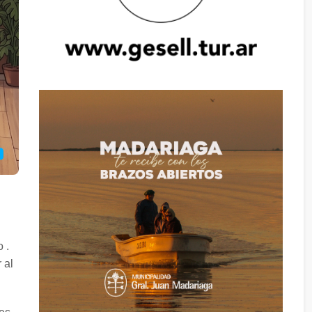
 .
 al