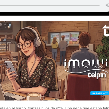
a en el barrio, tranzas hijos de p*ta. Una nena que estaba feli