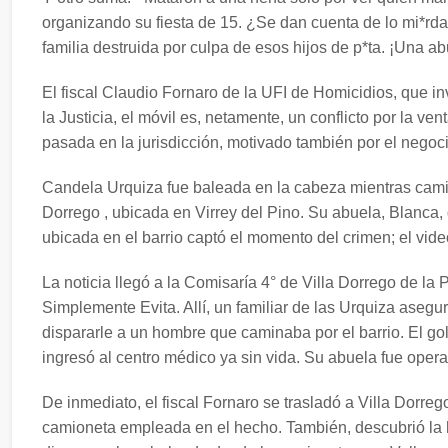
organizando su fiesta de 15. ¿Se dan cuenta de lo mi*r
familia destruida por culpa de esos hijos de p*ta. ¡Una ab
El fiscal Claudio Fornaro de la UFI de Homicidios, que i
la Justicia, el móvil es, netamente, un conflicto por la ven
pasada en la jurisdicción, motivado también por el negoci
Candela Urquiza fue baleada en la cabeza mientras camin
Dorrego , ubicada en Virrey del Pino. Su abuela, Blanca,
ubicada en el barrio captó el momento del crimen; el video
La noticia llegó a la Comisaría 4° de Villa Dorrego de la
Simplemente Evita. Allí, un familiar de las Urquiza asegu
dispararle a un hombre que caminaba por el barrio. El golp
ingresó al centro médico ya sin vida. Su abuela fue oper
De inmediato, el fiscal Fornaro se trasladó a Villa Dorre
camioneta empleada en el hecho. También, descubrió la hi