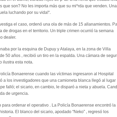
das que son? No les importa más que su mi*rda que venden. Una
uela luchando por su vida!“.
nvestiga el caso, ordenó una ola de más de 15 allanamientos. P
ta de drogas en el territorio. Un triple crimen ocurrió la semana
o dealer.
aba por la esquina de Dupuy y Atalaya, en la zona de Villa
 de 50 años , recibió un tiro en la espalda. Una cámara de segu
 ilustra esta nota.
 Policía Bonaerense cuando las víctimas ingresaron al Hospital
ró a los investigadores que una camioneta blanca llegó al lugar
e falló; el sicario, en cambio, le disparó a nieta y abuela. Can
ada de urgencia.
go para ordenar el operativo . La Policía Bonaerense encontró la
storia. El blanco del sicario, apodado “Neko” , regresó los