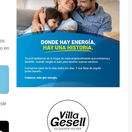
los
ro en
iste