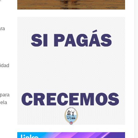
ara
ridad
 para
dela