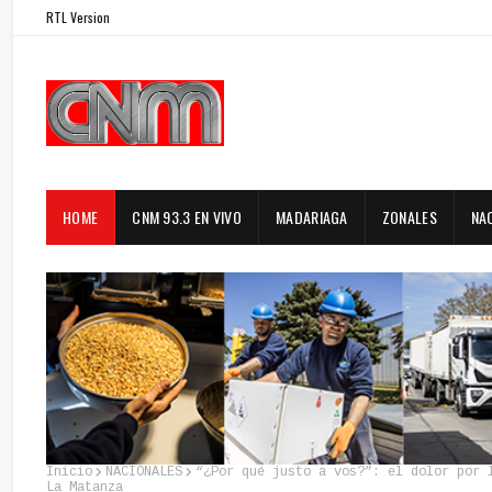
RTL Version
HOME
CNM 93.3 EN VIVO
MADARIAGA
ZONALES
NA
Inicio
NACIONALES
“¿Por qué justo a vos?”: el dolor por 
La Matanza