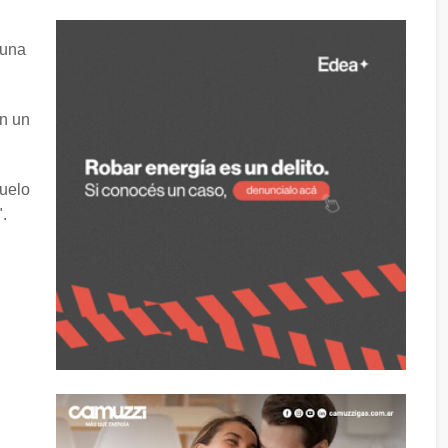
 una
en un
suelo
".