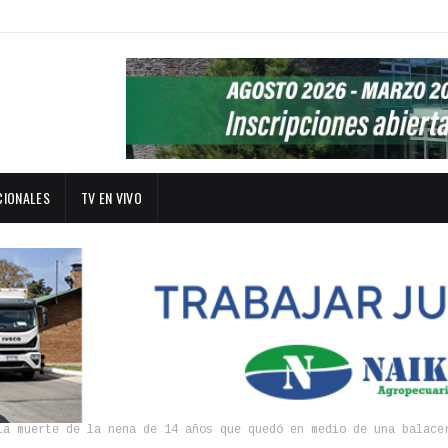
CIONALES
TV EN VIVO
la muerte de la nena de 14 años que quedó en medio de una balace