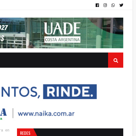
ra en
REDES