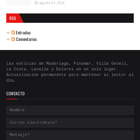
agosto 07, 2026
RSS
Entradas
Comentarios
Las noticias de Madariaga, Pinamar, Villa Gesell,
La Costa, Lavalle y Dolores en un solo lugar.
Actualización permanente para mantener al lector al
día.
CONTACTO