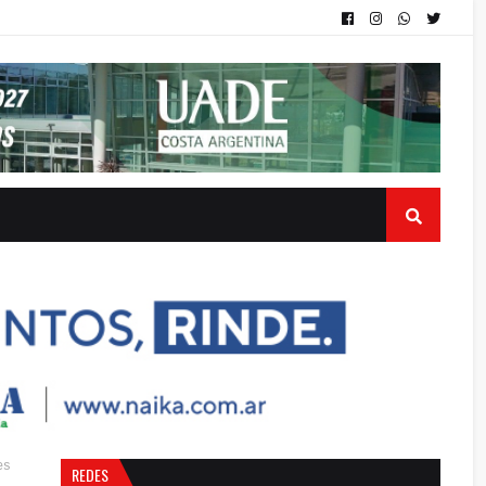
es
REDES