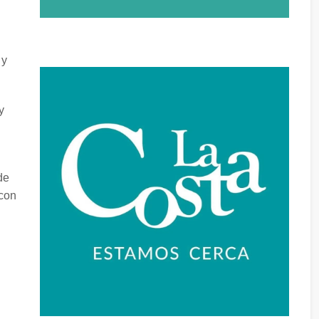
 y
y
de
 con