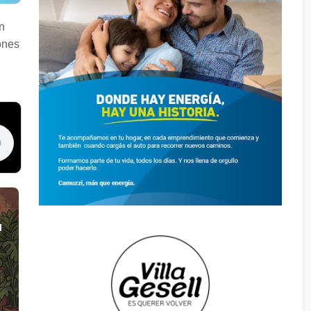
n
ones