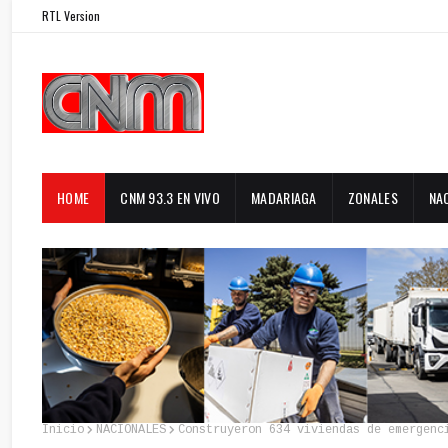
RTL Version
HOME
CNM 93.3 EN VIVO
MADARIAGA
ZONALES
NA
Inicio
NACIONALES
Construyeron 634 viviendas de emergenc