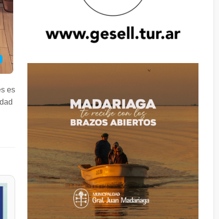
es es
idad