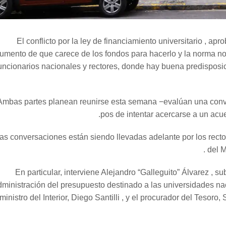
El conflicto por la ley de financiamiento universitario , a
umento de que carece de los fondos para hacerlo y la norma no l
uncionarios nacionales y rectores, donde hay buena predisposició
Ambas partes planean reunirse esta semana −evalúan una convoc
pos de intentar acercarse a un acu
as conversaciones están siendo llevadas adelante por los rector
del M
En particular, interviene Alejandro “Galleguito” Álvarez , s
ministración del presupuesto destinado a las universidades nacio
ministro del Interior, Diego Santilli , y el procurador del Tesor