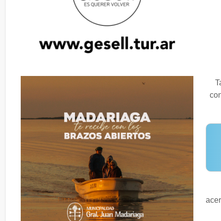
T
con
acer