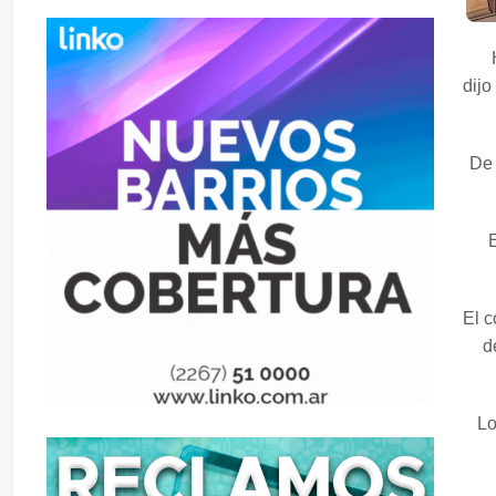
dijo
De 
El c
d
Lo