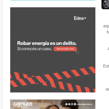
arg
f
Est
ad