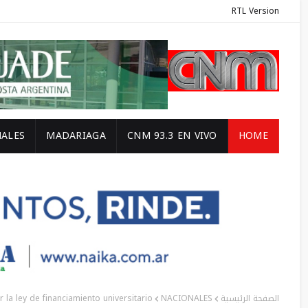
RTL Version
ALES
MADARIAGA
CNM 93.3 EN VIVO
HOME
 la ley de financiamiento universitario
NACIONALES
الصفحة الرئيسية