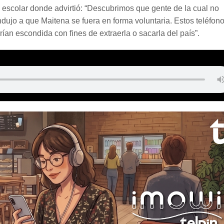
 escolar donde advirtió: “Descubrimos que gente de la cual no
ndujo a que Maitena se fuera en forma voluntaria. Estos teléfon
ían escondida con fines de extraerla o sacarla del país”.