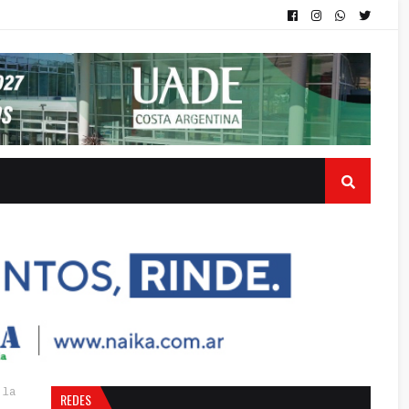
 la
REDES