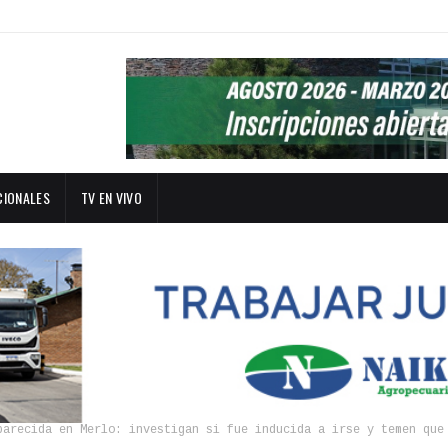
CIONALES
TV EN VIVO
parecida en Merlo: investigan si fue inducida a irse y temen que