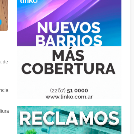
a de
ncia
ltura