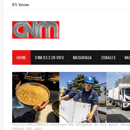
RTL Version
HOME
CNM 93.3 EN VIVO
MADARIAGA
ZONALES
NA
Inicio
NACIONALES
Desesperada búsqueda de una menor desa
saquen del país