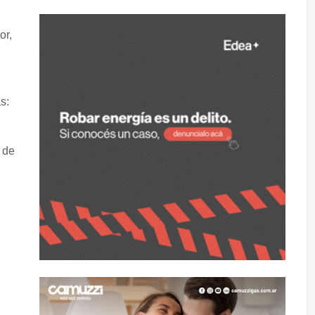
or,
s:
 de