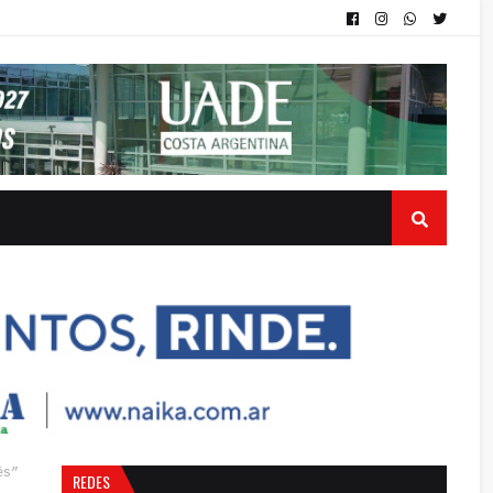
és”
REDES