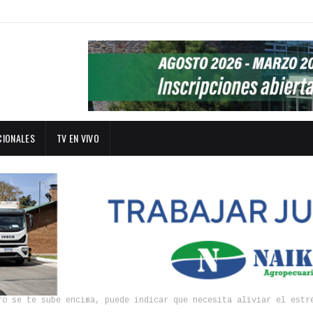
CIONALES
TV EN VIVO
ro se te sube encima, puede indicar que necesita aliviar el estr