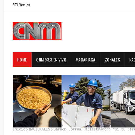
RTL Version
HOME
CNM 93.3 EN VIVO
MADARIAGA
ZONALES
NA
Inicio
NACIONALES
Baruch Correa, adiestrador: “Si tu per