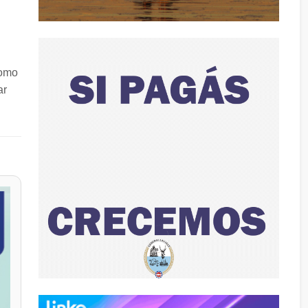
como
ar