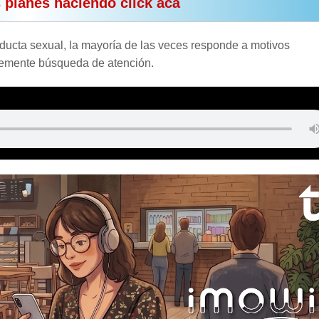
s planes haciendo click acá
ucta sexual, la mayoría de las veces responde a motivos
plemente búsqueda de atención.