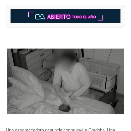
Una estremecedora denuncia conmueve a Córdoba. Una