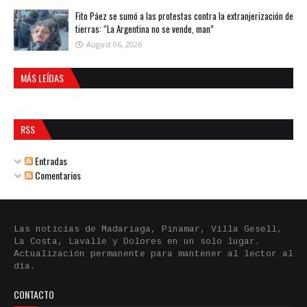
Fito Páez se sumó a las protestas contra la extranjerización de
tierras: “La Argentina no se vende, man”
August 06, 2026
MÁS LEÍDAS
RSS
Entradas
Comentarios
Las noticias de Madariaga, Pinamar, Villa Gesell,
La Costa, Lavalle y Dolores en un solo lugar.
Actualización permanente para mantener al lector al
día.
CONTACTO