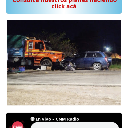
click acá
🔴 En Vivo – CNM Radio