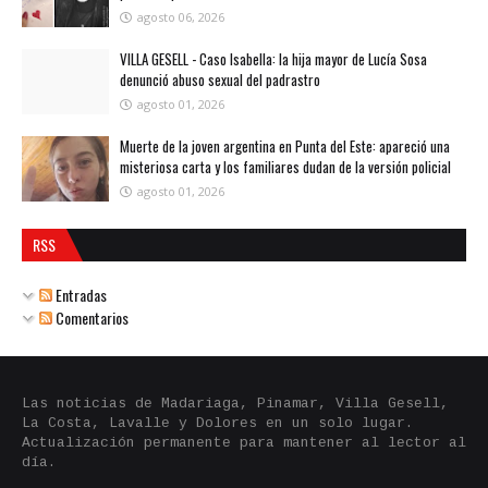
agosto 06, 2026
VILLA GESELL - Caso Isabella: la hija mayor de Lucía Sosa
denunció abuso sexual del padrastro
agosto 01, 2026
Muerte de la joven argentina en Punta del Este: apareció una
misteriosa carta y los familiares dudan de la versión policial
agosto 01, 2026
RSS
Entradas
Comentarios
Las noticias de Madariaga, Pinamar, Villa Gesell,
La Costa, Lavalle y Dolores en un solo lugar.
Actualización permanente para mantener al lector al
día.