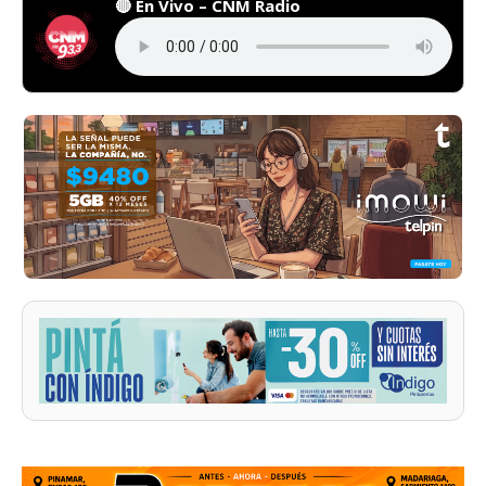
🔴 En Vivo – CNM Radio