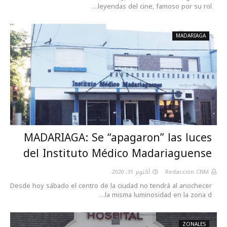
leyendas del cine, famoso por su rol…
MADARIAGA
MADARIAGA: Se “apagaron” las luces
del Instituto Médico Madariaguense
أكتوبر 31, 2020
Redacción CNM
Desde hoy sábado el centro de la ciudad no tendrá al anochecer
la misma luminosidad en la zona d…
ZONALES