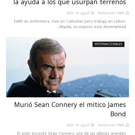
la ayuda a los que usurpan terrenos
أكتوبر 31, 2020
Redacción CNM
Edith es enfermera, vive en Cañuelas pero trabaja en Lobos.
Alquila, su esposo está desemplead…
INTERNACIONALES
Murió Sean Connery el mítico James
Bond
أكتوبر 31, 2020
Redacción CNM
El actor escocés Sean Connery, una de las últimas grandes