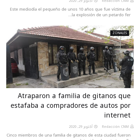
أكتوبر 29, 2020
Redacción CNM
Este mediodía el pequeño de unos 10 años que fue víctima de
la explosión de un petardo fer…
ZONALES
Atraparon a familia de gitanos que
estafaba a compradores de autos por
internet
أكتوبر 29, 2020
Redacción CNM
Cinco miembros de una familia de gitanos de esta ciudad fueron