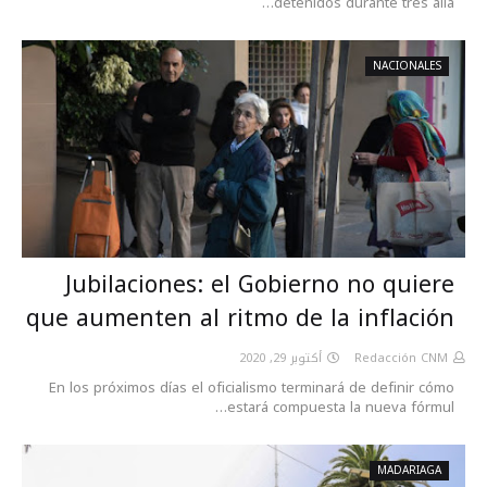
detenidos durante tres alla…
NACIONALES
Jubilaciones: el Gobierno no quiere
que aumenten al ritmo de la inflación
أكتوبر 29, 2020
Redacción CNM
En los próximos días el oficialismo terminará de definir cómo
estará compuesta la nueva fórmul…
MADARIAGA