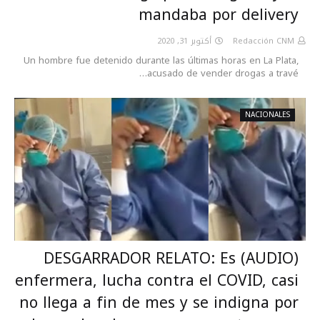
mandaba por delivery
أكتوبر 31, 2020
Redacción CNM
Un hombre fue detenido durante las últimas horas en La Plata,
acusado de vender drogas a travé…
NACIONALES
(AUDIO) DESGARRADOR RELATO: Es
enfermera, lucha contra el COVID, casi
no llega a fin de mes y se indigna por