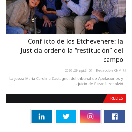
Conflicto de los Etchevehere: la
Justicia ordenó la “restitución” del
campo
أكتوبر 29, 2020
Redacción CNM
La jueza María Carolina Castagno, del tribunal de Apelaciones y
juicio de Paraná, resolvió …
REDES