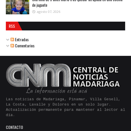
de juguete
agosto 07, 2026
RSS
Entradas
Comentarios
Las noticias de Madariaga, Pinamar, Villa Gesell,
La Costa, Lavalle y Dolores en un solo lugar.
Actualización permanente para mantener al lector al
día.
CONTACTO